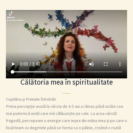
Călătoria mea în spiritualitate
Copilăria și Primele Întrebări
Prima percepție avută la vârsta de 4-5 ani a rămas până astăzi cea
mai puternică undă care mă călăuzește pe cale. La acea vârstă
fragedă, percepeam o energie care ieșea din mâna mea și pe care o
învârteam cu degetele până se forma ca o pâlnie, creând o roată