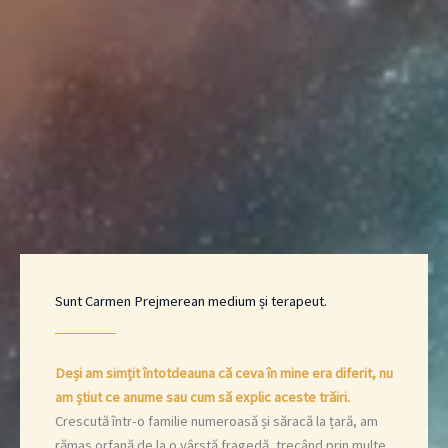
Sunt Carmen Prejmerean medium și terapeut.
Deși am simțit întotdeauna că ceva în mine era diferit, nu
am știut ce anume sau cum să explic aceste trăiri.
Crescută într-o familie numeroasă și săracă la țară, am
rămas orfană de la o vârstă fragedă, trecând prin multe