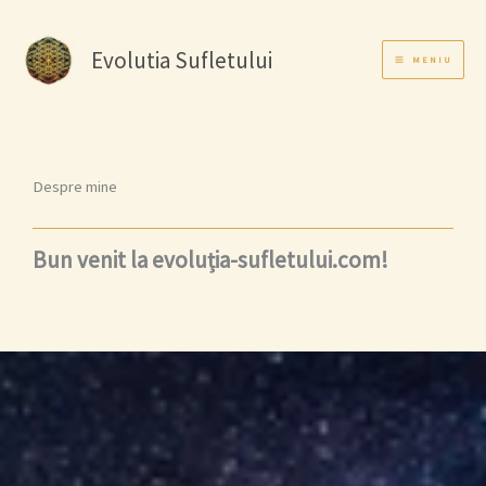
Skip
to
Evolutia Sufletului
content
MENIU
Despre mine
Bun venit la evoluția-sufletului.com!