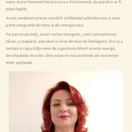
mare. Acest fenomen îmi provoca o frică imensă, de parcă m-ar fi
putut înghiți.
Acest sentiment primar există în străfundul sufletului meu și este
parte integrantă din mine și din energia mea.
Pe parcursul vieții, acest vortex energetic, cum l-am numit mai
târziu, a reapărut, aducând cu el un alt nivel de înțelegere. Era ca o
testare a capacității mele de a gestiona diferit aceste energii,
deschizându-mi ochii către aspecte mai profunde ale existenței
mele spirituale.