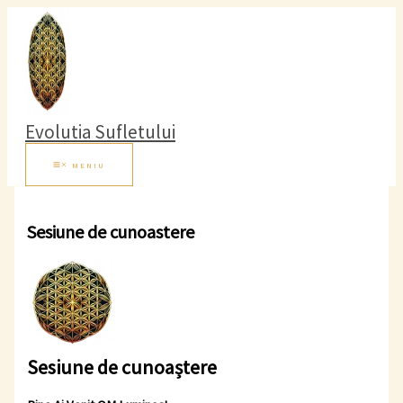
Skip
S
to
e
content
a
r
c
Evolutia Sufletului
h
f
MENIU
o
r
Sesiune de cunoastere
:
Sesiune de cunoaștere