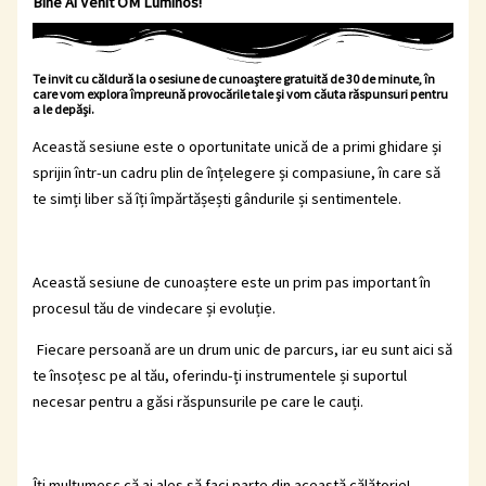
Bine Ai Venit OM Luminos!
Te invit cu căldură la o sesiune de cunoaștere gratuită de 30 de minute, în
care vom explora împreună provocările tale și vom căuta răspunsuri pentru
a le depăși.
Această sesiune este o oportunitate unică de a primi ghidare și
sprijin într-un cadru plin de înțelegere și compasiune, în care să
te simți liber să îți împărtășești gândurile și sentimentele.
Această sesiune de cunoaștere este un prim pas important în
procesul tău de vindecare și evoluție.
Fiecare persoană are un drum unic de parcurs, iar eu sunt aici să
te însoțesc pe al tău, oferindu-ți instrumentele și suportul
necesar pentru a găsi răspunsurile pe care le cauți.
Îți mulțumesc că ai ales să faci parte din această călătorie!