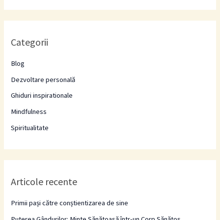
a
r
Categorii
c
h
Blog
f
Dezvoltare personală
o
Ghiduri inspirationale
r
Mindfulness
:
Spiritualitate
Articole recente
Primii pași către conștientizarea de sine
Puterea Gândurilor: Minte Sănătoasă într-un Corp Sănătos