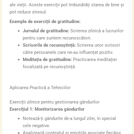
ale vieții. Aceste exerciții pot îmbunătăți starea de bine și
pot reduce stresul.
Exemple de exerciții de gratitudine:
Jurnalul de gratitudine:
Scrierea zilnică a lucrurilor
pentru care suntem recunoscători.
Scrisorile de recunoștință:
Scrierea unor scrisori
către persoanele care ne-au influențat pozitiv.
Meditația de gratitudine:
Practicarea meditației
focalizată pe recunoștință.
Aplicarea Practică a Tehnicilor
Exerciții zilnice pentru gestionarea gândurilor
Exercițiul 1: Monitorizarea gândurilor
Notează-ți gândurile de-a lungul zilei, în special
cele negative.
Analizează contextul și emoțiile asociate fiecărui