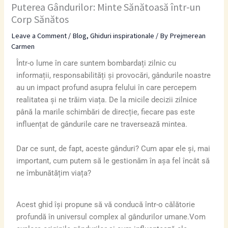
Puterea Gândurilor: Minte Sănătoasă într-un
Corp Sănătos
Leave a Comment
/
Blog
,
Ghiduri inspirationale
/ By
Prejmerean
Carmen
Într-o lume în care suntem bombardați zilnic cu
informații, responsabilități și provocări, gândurile noastre
au un impact profund asupra felului în care percepem
realitatea și ne trăim viața. De la micile decizii zilnice
până la marile schimbări de direcție, fiecare pas este
influențat de gândurile care ne traversează mintea.
Dar ce sunt, de fapt, aceste gânduri? Cum apar ele și, mai
important, cum putem să le gestionăm în așa fel încât să
ne îmbunătățim viața?
Acest ghid își propune să vă conducă într-o călătorie
profundă în universul complex al gândurilor umane.Vom