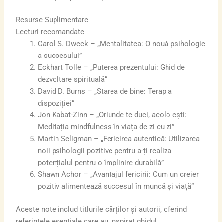
Resurse Suplimentare
Lecturi recomandate
Carol S. Dweck – „Mentalitatea: O nouă psihologie
a succesului”
Eckhart Tolle – „Puterea prezentului: Ghid de
dezvoltare spirituală”
David D. Burns – „Starea de bine: Terapia
dispoziției”
Jon Kabat-Zinn – „Oriunde te duci, acolo ești:
Meditația mindfulness în viața de zi cu zi”
Martin Seligman – „Fericirea autentică: Utilizarea
noii psihologii pozitive pentru a-ți realiza
potențialul pentru o împlinire durabilă”
Shawn Achor – „Avantajul fericirii: Cum un creier
pozitiv alimentează succesul în muncă și viață”
Aceste note includ titlurile cărților și autorii, oferind
referințele esențiale care au inspirat ghidul.