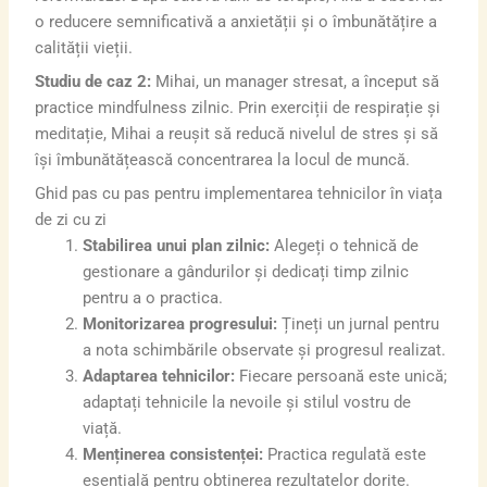
o reducere semnificativă a anxietății și o îmbunătățire a
calității vieții.
Studiu de caz 2:
Mihai, un manager stresat, a început să
practice mindfulness zilnic. Prin exerciții de respirație și
meditație, Mihai a reușit să reducă nivelul de stres și să
își îmbunătățească concentrarea la locul de muncă.
Ghid pas cu pas pentru implementarea tehnicilor în viața
de zi cu zi
Stabilirea unui plan zilnic:
Alegeți o tehnică de
gestionare a gândurilor și dedicați timp zilnic
pentru a o practica.
Monitorizarea progresului:
Țineți un jurnal pentru
a nota schimbările observate și progresul realizat.
Adaptarea tehnicilor:
Fiecare persoană este unică;
adaptați tehnicile la nevoile și stilul vostru de
viață.
Menținerea consistenței:
Practica regulată este
esențială pentru obținerea rezultatelor dorite.