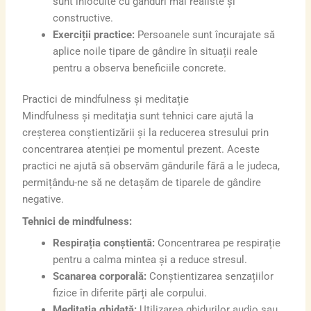
sunt înlocuite cu gânduri mai realiste și
constructive.
Exerciții practice:
Persoanele sunt încurajate să
aplice noile tipare de gândire în situații reale
pentru a observa beneficiile concrete.
Practici de mindfulness și meditație
Mindfulness și meditația sunt tehnici care ajută la
creșterea conștientizării și la reducerea stresului prin
concentrarea atenției pe momentul prezent. Aceste
practici ne ajută să observăm gândurile fără a le judeca,
permițându-ne să ne detașăm de tiparele de gândire
negative.
Tehnici de mindfulness:
Respirația conștientă:
Concentrarea pe respirație
pentru a calma mintea și a reduce stresul.
Scanarea corporală:
Conștientizarea senzațiilor
fizice în diferite părți ale corpului.
Meditația ghidată:
Utilizarea ghidurilor audio sau