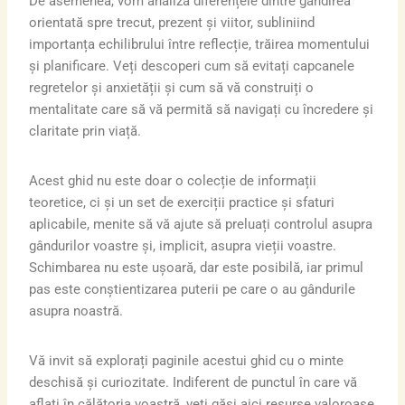
De asemenea, vom analiza diferențele dintre gândirea
orientată spre trecut, prezent și viitor, subliniind
importanța echilibrului între reflecție, trăirea momentului
și planificare. Veți descoperi cum să evitați capcanele
regretelor și anxietății și cum să vă construiți o
mentalitate care să vă permită să navigați cu încredere și
claritate prin viață.
Acest ghid nu este doar o colecție de informații
teoretice, ci și un set de exerciții practice și sfaturi
aplicabile, menite să vă ajute să preluați controlul asupra
gândurilor voastre și, implicit, asupra vieții voastre.
Schimbarea nu este ușoară, dar este posibilă, iar primul
pas este conștientizarea puterii pe care o au gândurile
asupra noastră.
Vă invit să explorați paginile acestui ghid cu o minte
deschisă și curiozitate. Indiferent de punctul în care vă
aflați în călătoria voastră, veți găsi aici resurse valoroase