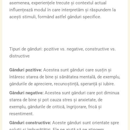
asemenea, experiențele trecute și contextul actual
influențează modul în care interpretăm și răspundem la
acești stimuli, formând astfel gânduri specifice.
Tipuri de gânduri: pozitive vs. negative, constructive vs.
distructive
Gânduri pozitive:
Acestea sunt gânduri care susțin și
întăresc starea de bine și sănătatea mentală, de exemplu,
gândurile de apreciere, recunoștință, speranță și iubire.
Gânduri negative:
Acestea sunt gânduri care pot diminua
starea de bine și pot cauza stres și anxietate, de
exemplu, gândurile de critică, îngrijorare, frică și
resentiment.
Gânduri constructive:
Aceste gânduri sunt orientate spre
soluții și îmbunătățiri. Ele ne ajută să ne atingem