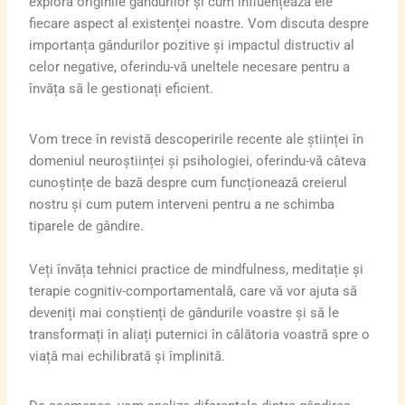
explora originile gândurilor și cum influențează ele
fiecare aspect al existenței noastre. Vom discuta despre
importanța gândurilor pozitive și impactul distructiv al
celor negative, oferindu-vă uneltele necesare pentru a
învăța să le gestionați eficient.
Vom trece în revistă descoperirile recente ale științei în
domeniul neuroștiinței și psihologiei, oferindu-vă câteva
cunoștințe de bază despre cum funcționează creierul
nostru și cum putem interveni pentru a ne schimba
tiparele de gândire.
Veți învăța tehnici practice de mindfulness, meditație și
terapie cognitiv-comportamentală, care vă vor ajuta să
deveniți mai conștienți de gândurile voastre și să le
transformați în aliați puternici în călătoria voastră spre o
viață mai echilibrată și împlinită.