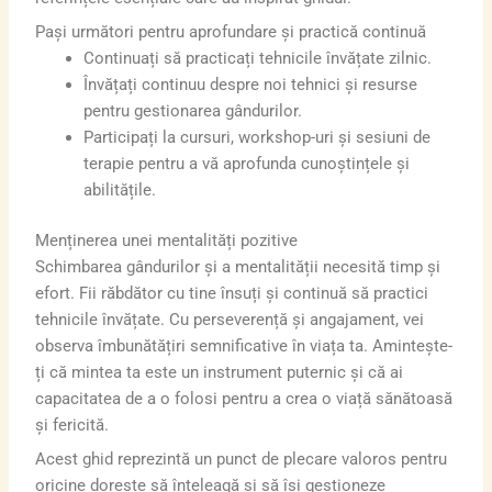
Pași următori pentru aprofundare și practică continuă
Continuați să practicați tehnicile învățate zilnic.
Învățați continuu despre noi tehnici și resurse
pentru gestionarea gândurilor.
Participați la cursuri, workshop-uri și sesiuni de
terapie pentru a vă aprofunda cunoștințele și
abilitățile.
Menținerea unei mentalități pozitive
Schimbarea gândurilor și a mentalității necesită timp și
efort. Fii răbdător cu tine însuți și continuă să practici
tehnicile învățate. Cu perseverență și angajament, vei
observa îmbunătățiri semnificative în viața ta. Amintește-
ți că mintea ta este un instrument puternic și că ai
capacitatea de a o folosi pentru a crea o viață sănătoasă
și fericită.
Acest ghid reprezintă un punct de plecare valoros pentru
oricine dorește să înțeleagă și să își gestioneze