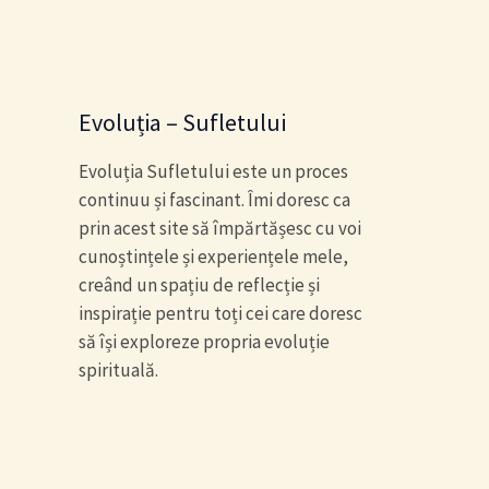
Evoluția – Sufletului
Evoluția Sufletului este un proces
continuu și fascinant. Îmi doresc ca
prin acest site să împărtășesc cu voi
cunoștințele și experiențele mele,
creând un spațiu de reflecție și
inspirație pentru toți cei care doresc
să își exploreze propria evoluție
spirituală.