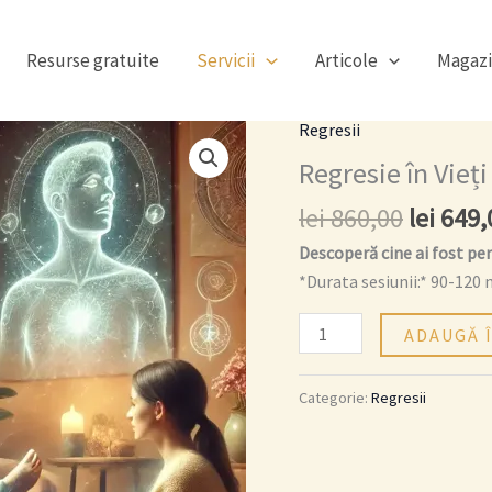
Resurse gratuite
Servicii
Articole
Magaz
Prețul
Regresii
Cantitate
inițial
Regresie
Regresie în Vieț
a
în
lei
860,00
lei
649,
fost:
Vieți
lei 860,
Resursă
Descoperă cine ai fost pent
*Durata sesiunii:* 90-120
ADAUGĂ 
Categorie:
Regresii