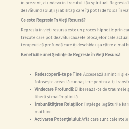
în prezent, ci undeva în trecutul tău spiritual. Regresia 
dezvăluind soluții și abilități care îți pot fi de folos în vi
Ce este Regresia în Vieți Resursă?
Regresia în vieți resursa este un proces hipnotic prin c
trecute care pot dezvălui cauzele blocajelor tale actual
terapeutică profundă care îți deschide ușa către o mai bu
Beneficiile unei Ședințe de Regresie în Vieți Resursă
Redescoperă-te pe Tine:
Accesează amintiri și e
folosește această cunoaștere pentru a-ți transf
Vindecare Profundă:
Eliberează-te de traumele și 
liberă și mai împlinită.
Îmbunătățirea Relațiilor:
Înțelege legăturile karm
mai bine.
Activarea Potențialului:
Află care sunt talentele ș