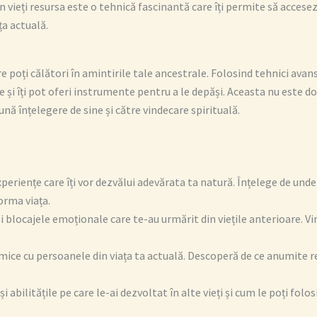
în vieți resursa este o tehnică fascinantă care îți permite să accese
ața actuală.
are poți călători în amintirile tale ancestrale. Folosind tehnici a
e și îți pot oferi instrumente pentru a le depăși. Aceasta nu este d
nă înțelegere de sine și către vindecare spirituală.
xperiențe care îți vor dezvălui adevărata ta natură. Înțelege de u
orma viața.
blocajele emoționale care te-au urmărit din viețile anterioare. Vin
ice cu persoanele din viața ta actuală. Descoperă de ce anumite rela
i abilitățile pe care le-ai dezvoltat în alte vieți și cum le poți folos