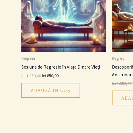
Regresii
Regresii
Sesiune de Regresie în Viața Dintre Vieți
Descoperă 
Anterioar
lei
1.350,00
lei
850,00
lei
1.350,00
ADAUGĂ ÎN COȘ
ADA