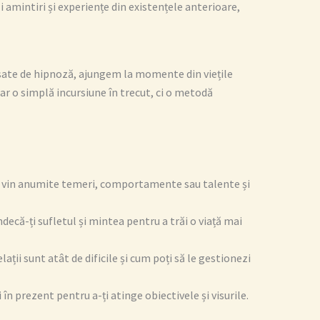
zi amintiri și experiențe din existențele anterioare,
vansate de hipnoză, ajungem la momente din viețile
oar o simplă incursiune în trecut, ci o metodă
nde vin anumite temeri, comportamente sau talente și
decă-ți sufletul și mintea pentru a trăi o viață mai
ții sunt atât de dificile și cum poți să le gestionezi
i în prezent pentru a-ți atinge obiectivele și visurile.