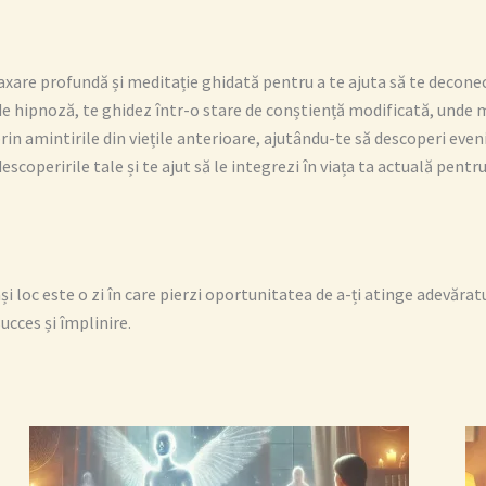
xare profundă și meditație ghidată pentru a te ajuta să te deconect
e hipnoză, te ghidez într-o stare de conștiență modificată, unde 
prin amintirile din viețile anterioare, ajutându-te să descoperi even
coperirile tale și te ajut să le integrezi în viața ta actuală pentr
ași loc este o zi în care pierzi oportunitatea de a-ți atinge adevăr
succes și împlinire.