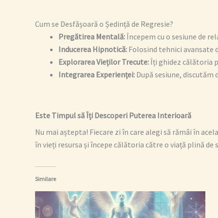
Cum se Desfășoară o Ședință de Regresie?
Pregătirea Mentală:
Începem cu o sesiune de rela
Inducerea Hipnotică:
Folosind tehnici avansate d
Explorarea Vieților Trecute:
Îți ghidez călătoria 
Integrarea Experienței:
După sesiune, discutăm des
Este Timpul să Îți Descoperi Puterea Interioară
Nu mai aștepta! Fiecare zi în care alegi să rămâi în acel
în vieți resursa și începe călătoria către o viață plină de 
Similare