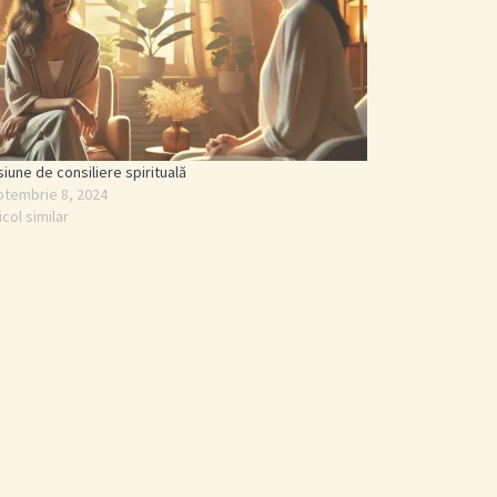
iune de consiliere spirituală
ptembrie 8, 2024
icol similar