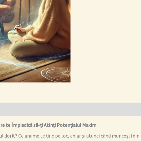
are te Împiedică să-ți Atinți Potențialul Maxim
l dorit? Ce anume te ține pe loc, chiar și atunci când muncești din g