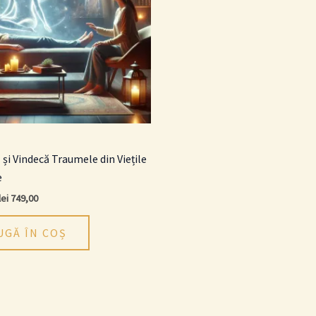
și Vindecă Traumele din Viețile
e
lei
749,00
UGĂ ÎN COȘ