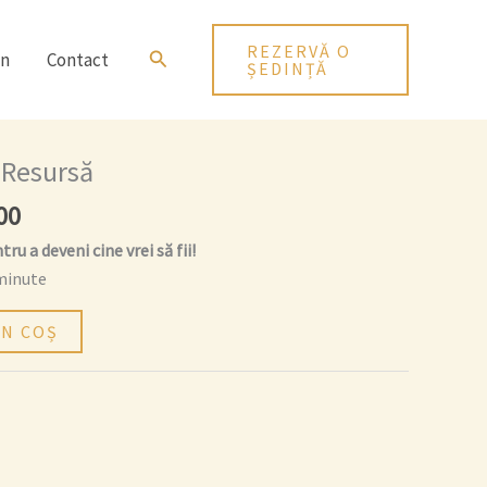
REZERVĂ O
Search
in
Contact
ȘEDINȚĂ
Prețul
curent
i Resursă
este:
00
lei 649,00.
00.
ru a deveni cine vrei să fii!
 minute
ÎN COȘ