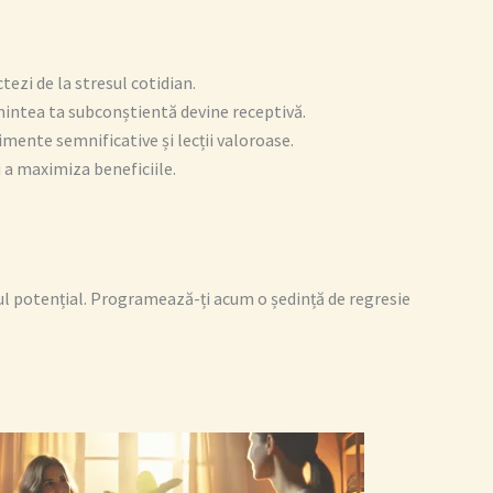
ezi de la stresul cotidian.
mintea ta subconștientă devine receptivă.
imente semnificative și lecții valoroase.
u a maximiza beneficiile.
atul potențial. Programează-ți acum o ședință de regresie