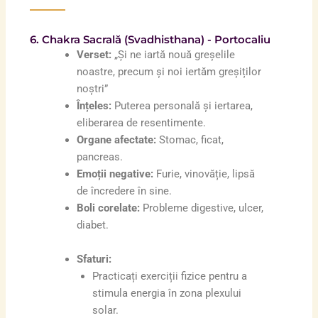
6. Chakra Sacrală (Svadhisthana) - Portocaliu
Verset:
„Și ne iartă nouă greșelile
noastre, precum și noi iertăm greșiților
noștri”
Înțeles:
Puterea personală și iertarea,
eliberarea de resentimente.
Organe afectate:
Stomac, ficat,
pancreas.
Emoții negative:
Furie, vinovăție, lipsă
de încredere în sine.
Boli corelate:
Probleme digestive, ulcer,
diabet.
Sfaturi:
Practicați exerciții fizice pentru a
stimula energia în zona plexului
solar.