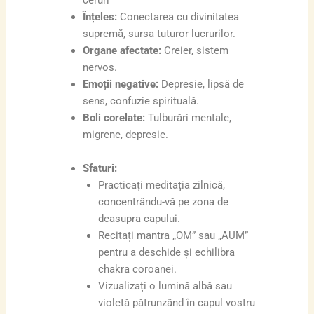
ceruri”
Înțeles:
Conectarea cu divinitatea
supremă, sursa tuturor lucrurilor.
Organe afectate:
Creier, sistem
nervos.
Emoții negative:
Depresie, lipsă de
sens, confuzie spirituală.
Boli corelate:
Tulburări mentale,
migrene, depresie.
Sfaturi:
Practicați meditația zilnică,
concentrându-vă pe zona de
deasupra capului.
Recitați mantra „OM” sau „AUM”
pentru a deschide și echilibra
chakra coroanei.
Vizualizați o lumină albă sau
violetă pătrunzând în capul vostru