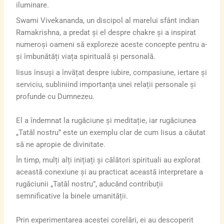
iluminare.
Swami Vivekananda, un discipol al marelui sfânt indian
Ramakrishna, a predat și el despre chakre și a inspirat
numeroși oameni să exploreze aceste concepte pentru a-
și îmbunătăți viața spirituală și personală.
Iisus însuși a învățat despre iubire, compasiune, iertare și
serviciu, subliniind importanța unei relații personale și
profunde cu Dumnezeu.
El a îndemnat la rugăciune și meditație, iar rugăciunea
„Tatăl nostru” este un exemplu clar de cum Iisus a căutat
să ne apropie de divinitate.
În timp, mulți alți inițiați și călători spirituali au explorat
această conexiune și au practicat această interpretare a
rugăciunii „Tatăl nostru”, aducând contribuții
semnificative la binele umanității.
Prin experimentarea acestei corelări, ei au descoperit