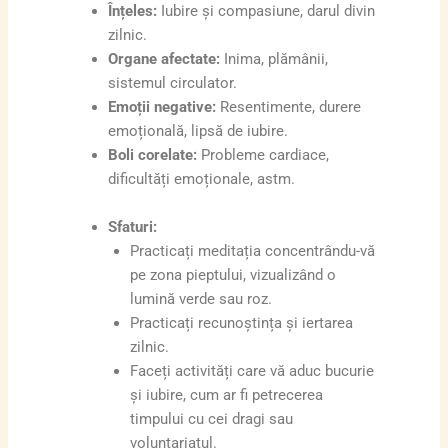
Înțeles:
Iubire și compasiune, darul divin
zilnic.
Organe afectate:
Inima, plămânii,
sistemul circulator.
Emoții negative:
Resentimente, durere
emoțională, lipsă de iubire.
Boli corelate:
Probleme cardiace,
dificultăți emoționale, astm.
Sfaturi:
Practicați meditația concentrându-vă
pe zona pieptului, vizualizând o
lumină verde sau roz.
Practicați recunoștința și iertarea
zilnic.
Faceți activități care vă aduc bucurie
și iubire, cum ar fi petrecerea
timpului cu cei dragi sau
voluntariatul.