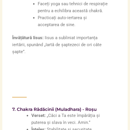
Faceți yoga sau tehnici de respirație
pentru a echilibra această chakră.
Practicați auto-iertarea și
acceptarea de sine.
Învățătură Iisus:
Iisus a subliniat importanța
iertării, spunând „Iartă de șaptezeci de ori câte
șapte”.
7. Chakra Rădăcinii (Muladhara) - Roșu
Verset:
„Căci a Ta este împărăția și
puterea și slava în veci. Amin.”
Înțeles:
Stabilitate și securitate,