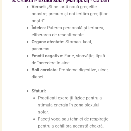
5. Chakra Plexului Solar (Manipura) - Galben
Verset:
„Și ne iartă nouă greșelile
noastre, precum și noi iertăm greșiților
noștri”
Înțeles:
Puterea personală și iertarea,
eliberarea de resentimente.
Organe afectate:
Stomac, ficat,
pancreas.
Emoții negative:
Furie, vinovăție, lipsă
de încredere în sine.
Boli corelate:
Probleme digestive, ulcer,
diabet.
Sfaturi:
Practicați exerciții fizice pentru a
stimula energia în zona plexului
solar.
Faceți yoga sau tehnici de respirație
pentru a echilibra această chakră.