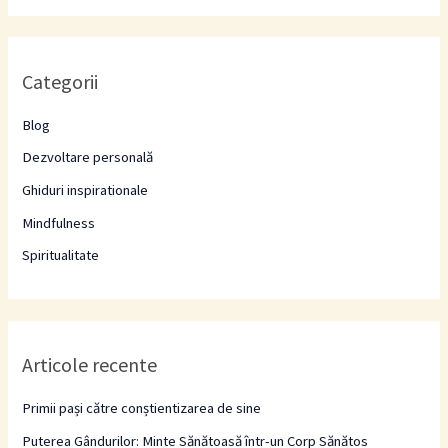
a
r
Categorii
c
h
Blog
f
Dezvoltare personală
o
Ghiduri inspirationale
r
Mindfulness
:
Spiritualitate
Articole recente
Primii pași către conștientizarea de sine
Puterea Gândurilor: Minte Sănătoasă într-un Corp Sănătos