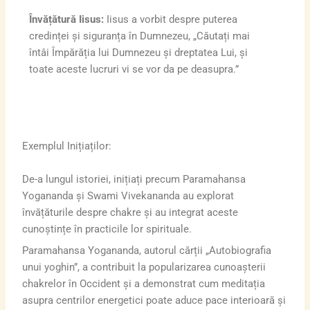
Învățătură Iisus:
Iisus a vorbit despre puterea
credinței și siguranța în Dumnezeu, „Căutați mai
întâi Împărăția lui Dumnezeu și dreptatea Lui, și
toate aceste lucruri vi se vor da pe deasupra.”
Exemplul Inițiaților:
De-a lungul istoriei, inițiați precum Paramahansa
Yogananda și Swami Vivekananda au explorat
învățăturile despre chakre și au integrat aceste
cunoștințe în practicile lor spirituale.
Paramahansa Yogananda, autorul cărții „Autobiografia
unui yoghin”, a contribuit la popularizarea cunoașterii
chakrelor în Occident și a demonstrat cum meditația
asupra centrilor energetici poate aduce pace interioară și