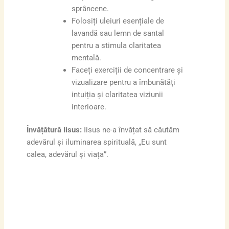
sprâncene.
Folosiți uleiuri esențiale de
lavandă sau lemn de santal
pentru a stimula claritatea
mentală.
Faceți exerciții de concentrare și
vizualizare pentru a îmbunătăți
intuiția și claritatea viziunii
interioare.
Învățătură Iisus:
Iisus ne-a învățat să căutăm
adevărul și iluminarea spirituală, „Eu sunt
calea, adevărul și viața”.