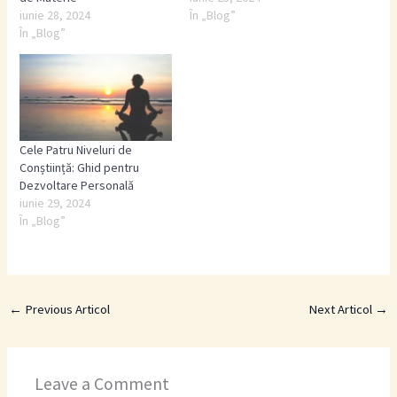
iunie 28, 2024
În „Blog”
În „Blog”
Cele Patru Niveluri de
Conștiință: Ghid pentru
Dezvoltare Personală
iunie 29, 2024
În „Blog”
←
Previous Articol
Next Articol
→
Leave a Comment