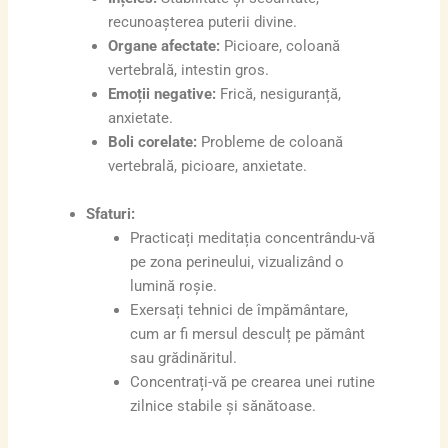
recunoașterea puterii divine.
Organe afectate:
Picioare, coloană
vertebrală, intestin gros.
Emoții negative:
Frică, nesiguranță,
anxietate.
Boli corelate:
Probleme de coloană
vertebrală, picioare, anxietate.
Sfaturi:
Practicați meditația concentrându-vă
pe zona perineului, vizualizând o
lumină roșie.
Exersați tehnici de împământare,
cum ar fi mersul desculț pe pământ
sau grădinăritul.
Concentrați-vă pe crearea unei rutine
zilnice stabile și sănătoase.