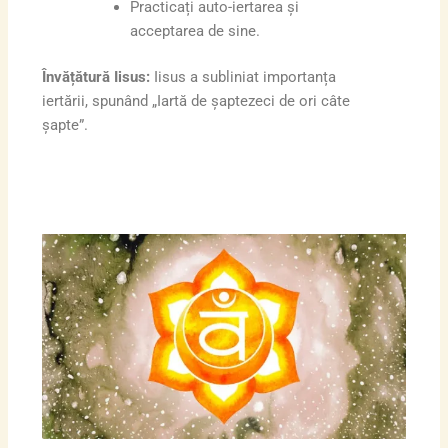
Practicați auto-iertarea și
acceptarea de sine.
Învățătură Iisus:
Iisus a subliniat importanța
iertării, spunând „Iartă de șaptezeci de ori câte
șapte”.