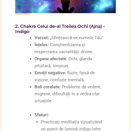
2. Chakra Celui de-al Treilea Ochi (Ajna) -
Indigo
Verset:
„Sfințească-se numele Tău”
Înțeles:
Conștientizarea și
respectarea sacralității divine.
Organe afectate:
Ochi, glanda
pituitară, sinusuri.
Emoții negative:
Iluzie, lipsă de
viziune, confuzie mentală.
Boli corelate:
Probleme de vedere,
migrene, dificultăți în a vedea clar
situațiile.
Sfaturi:
Practicați meditația vizualizând
un punct de lumină indigo între