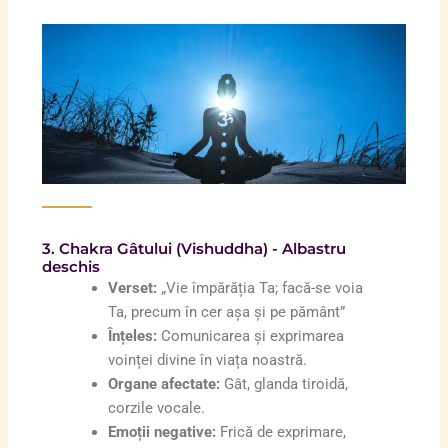
3. Chakra Gâtului (Vishuddha) - Albastru
deschis
Verset:
„Vie împărăția Ta; facă-se voia
Ta, precum în cer așa și pe pământ”
Înțeles:
Comunicarea și exprimarea
voinței divine în viața noastră.
Organe afectate:
Gât, glanda tiroidă,
corzile vocale.
Emoții negative:
Frică de exprimare,