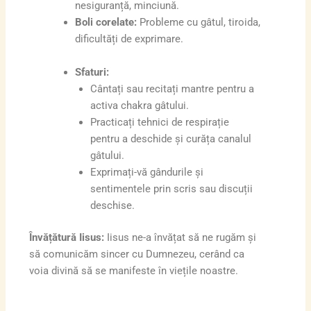
nesiguranță, minciună.
Boli corelate:
Probleme cu gâtul, tiroida,
dificultăți de exprimare.
Sfaturi:
Cântați sau recitați mantre pentru a
activa chakra gâtului.
Practicați tehnici de respirație
pentru a deschide și curăța canalul
gâtului.
Exprimați-vă gândurile și
sentimentele prin scris sau discuții
deschise.
Învățătură Iisus:
Iisus ne-a învățat să ne rugăm și
să comunicăm sincer cu Dumnezeu, cerând ca
voia divină să se manifeste în viețile noastre.