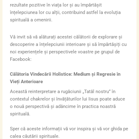
rezultate pozitive în viața lor și au împărtășit
înțelepciunea lor cu alții, contribuind astfel la evoluția
spirituală a omenirii.
Vă invit să vă alăturați acestei călătorii de explorare și
descoperire a înțelepciunii interioare și să împărtășiți cu
noi experiențele și perspectivele voastre pe grupul de
Facebook:
Călătoria Vindecării Holistice: Medium și Regresie în
Vieți Anterioare
Această reinterpretare a rugăciunii „Tatăl nostru” în
contextul chakrelor și învățăturilor lui Iisus poate aduce
o nouă perspectivă și adâncime în practica noastră
spirituală.
Sper că aceste informații vă vor inspira și vă vor ghida pe
calea căutării spirituale.