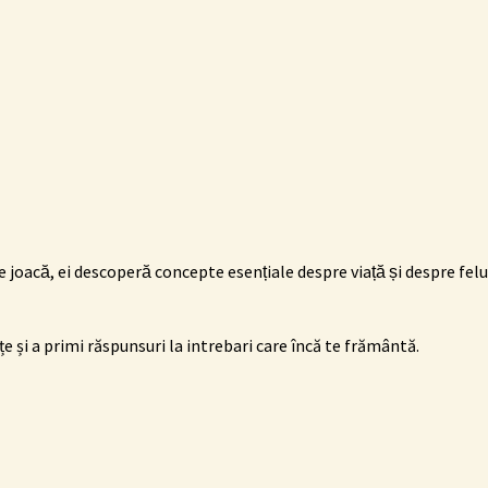
e joacă, ei descoperă concepte esențiale despre viață și despre felu
țe și a primi răspunsuri la intrebari care
încă
te
frământă.