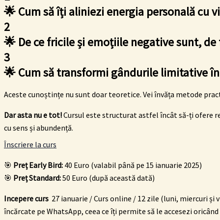
🌟 Cum să îți aliniezi energia personală cu v
2
🌟 De ce fricile și emoțiile negative sunt, de
3
🌟 Cum să transformi gândurile limitative în
Aceste cunoștințe nu sunt doar teoretice. Vei învăța metode pract
Dar asta nu e tot!
Cursul este structurat astfel încât să-ți ofere re
cu sens și abundență.
Înscriere la curs
🎯
Preț Early Bird:
40 Euro (valabil până pe 15 ianuarie 2025)
🎯
Preț Standard:
50 Euro (după această dată)
Incepere curs
27 ianuarie / Curs online /
12 zile (luni, miercuri și 
încărcate pe WhatsApp, ceea ce îți permite să le accesezi oricând 