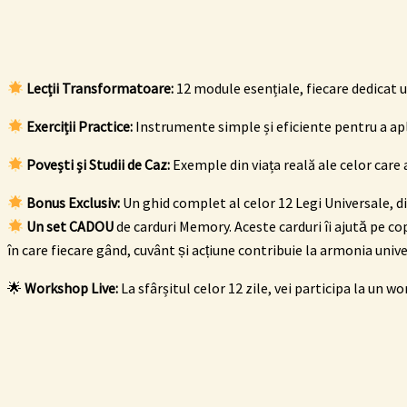
Lecții Transformatoare:
12 module esențiale, fiecare dedicat u
Exerciții Practice:
Instrumente simple și eficiente pentru a aplic
Povești și Studii de Caz:
Exemple din viața reală ale celor care 
Bonus Exclusiv:
Un ghid complet al celor 12 Legi Universale, di
Un set CADOU
de carduri Memory.
Aceste carduri îi ajută pe co
în care fiecare gând, cuvânt și acțiune contribuie la armonia unive
🌟
Workshop Live:
La sfârșitul celor 12 zile, vei participa la un w