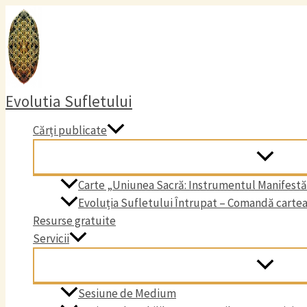
Skip
to
content
Evolutia Sufletului
Cărți publicate
Carte „Uniunea Sacră: Instrumentul Manifestări
Evoluția Sufletului Întrupat – Comandă carte
Resurse gratuite
Servicii
Sesiune de Medium