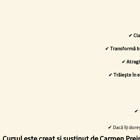
✔
Cla
✔
Transformă bl
✔
Atragi
✔
Trăiește în e
✔ 
✔ Dacă îți doreș
Cursul este creat și susținut de Carmen Pre