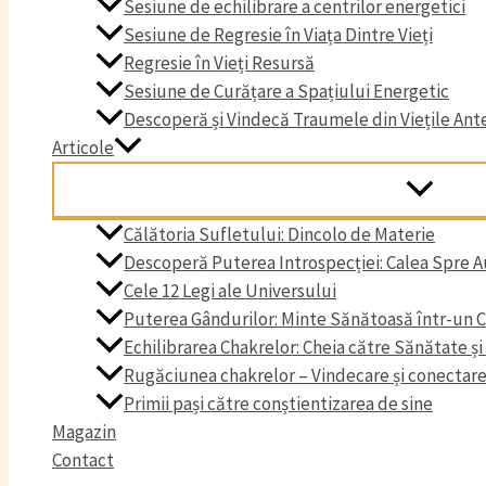
Sesiune de echilibrare a centrilor energetici
Sesiune de Regresie în Viața Dintre Vieți
Regresie în Vieți Resursă
Sesiune de Curățare a Spațiului Energetic
Descoperă și Vindecă Traumele din Viețile Ant
Articole
Călătoria Sufletului: Dincolo de Materie
Descoperă Puterea Introspecției: Calea Spre 
Cele 12 Legi ale Universului
Puterea Gândurilor: Minte Sănătoasă într-un 
Echilibrarea Chakrelor: Cheia către Sănătate ș
Rugăciunea chakrelor – Vindecare și conectare 
Primii pași către conștientizarea de sine
Magazin
Contact