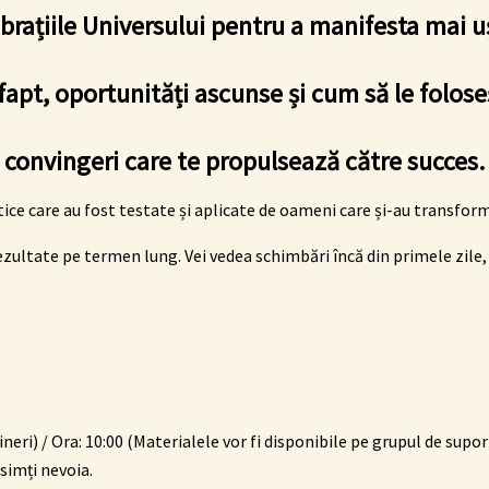
ibrațiile Universului pentru a manifesta mai uș
 fapt, oportunități ascunse și cum să le folose
 convingeri care te propulsează către succes.
ice care au fost testate și aplicate de oameni care și-au transfor
zultate pe termen lung. Vei vedea schimbări încă din primele zile, ia
vineri) / Ora: 10:00 (Materialele vor fi disponibile pe
grupul de
supor
simți nevoia.