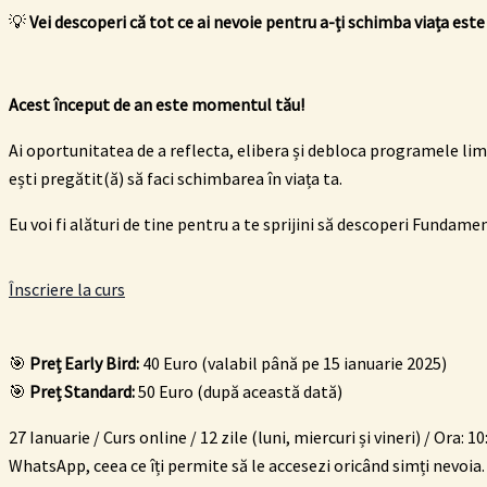
💡
Vei descoperi că tot ce ai nevoie pentru a-ți schimba viața este 
Acest început de an este momentul tău!
Ai oportunitatea de a reflecta, elibera și debloca programele lim
ești pregătit(ă) să faci schimbarea în viața ta.
Eu voi fi alături de tine pentru a te sprijini să descoperi Fundam
Înscriere la curs
🎯
Preț Early Bird:
40 Euro (valabil până pe 15 ianuarie 2025)
🎯
Preț Standard:
50 Euro (după această dată)
27 Ianuarie / Curs online /
12 zile (luni, miercuri și vineri) / Ora:
WhatsApp, ceea ce îți permite să le accesezi oricând simți nevoia.