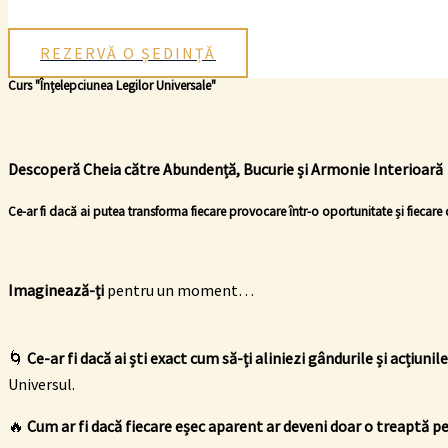
Search
REZERVĂ O ȘEDINȚĂ
Curs "Înțelepciunea Legilor Universale"
Descoperă Cheia către Abundență, Bucurie și Armonie Interioară
Ce-ar fi dacă ai putea transforma fiecare provocare într-o oportunitate și fiecare d
Imaginează-ți
pentru un moment…
🌀
Ce-ar fi dacă ai ști exact cum să-ți aliniezi gândurile și acțiunil
Universul.
🔥
Cum ar fi dacă fiecare eșec aparent ar deveni doar o treaptă pe