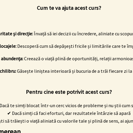
Cum te va ajuta acest curs?
ritate și direcție:
Învață să iei decizii cu încredere, aliniate cu scopur
ocajele:
Descoperă cum să depășești fricile și limitările care te îm
 abundența:
Creează o viață plină de oportunități, relații armonioas
chilibru:
Găsește liniștea interioară și bucuria de a trăi fiecare zi 
Pentru cine este potrivit acest curs?
Dacă te simți blocat într-un cerc vicios de probleme și nu știi cum s
✔ Dacă simți că faci eforturi, dar rezultatele întârzie să apară
ti să trăiești o viață aliniată cu valorile tale și plină de sens, ai ajun
jmerean