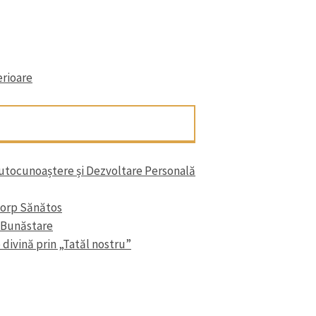
erioare
Autocunoaștere și Dezvoltare Personală
Corp Sănătos
i Bunăstare
divină prin „Tatăl nostru”