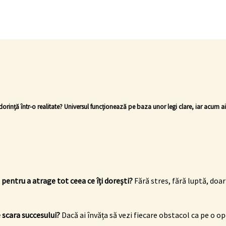
orință într-o realitate? Universul funcționează pe baza unor legi clare, iar acum ai 
e pentru a atrage tot ceea ce îți dorești?
Fără stres, fără luptă, doa
 scara succesului?
Dacă ai învăța să vezi fiecare obstacol ca pe o 