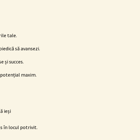
ile tale.
piedică să avansezi.
e și succes.
la potențial maxim.
ă ieși
s în locul potrivit.