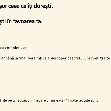
or ceea ce îți dorești.
ști în favoarea ta.
mat complet viața.
r până la final, vei simți că ai descoperit secretul unei vieți trăite
t de
pe whatsapp
în fiecare dimineață) /
Toate lecțiile sunt