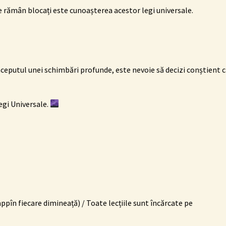
are rămân blocați este cunoașterea acestor legi universale.
nceputul unei schimbări profunde, este nevoie să decizi conștient 
Legi Universale.
app
în fiecare dimineață) /
Toate lecțiile sunt încărcate pe