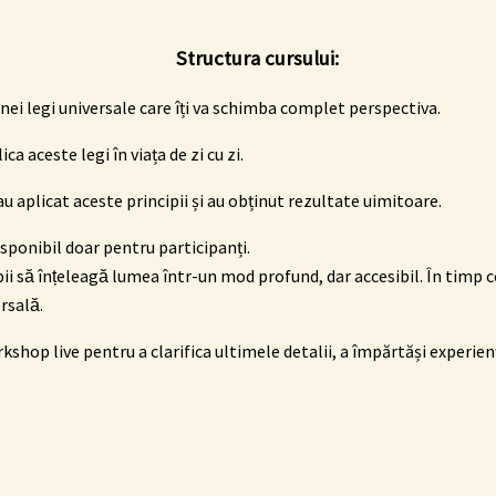
Structura cursului:
nei legi universale care îți va schimba complet perspectiva.
a aceste legi în viața de zi cu zi.
au aplicat aceste principii și au obținut rezultate uimitoare.
sponibil doar pentru participanți.
pii să înțeleagă lumea într-un mod profund, dar accesibil.
În timp c
rsală.
orkshop live pentru a clarifica ultimele detalii, a împărtăși experien